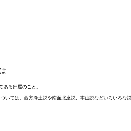
は
してある部屋のこと。
については、西方浄土説や南面北座説、本山説などいろいろな