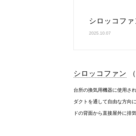
シロッコファ
2025.10.07
シロッコファン
（
台所の換気用機器に使用さ
ダクトを通して自由な方向
ドの背面から直接屋外に排